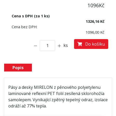
1096
Kč
Cena s DPH (za 1 ks)
1326,16 Kč
Cena bez DPH:
1096,00 Kč
Do košíku
ks
Popis
Pásy a desky MIRELON z pěnového polyetylenu
laminované reflexní PET folií zesílená sklorohožía
samolepem. Vynikající zpětný tepelný odraz, izolace
odráží až 77% tepla.