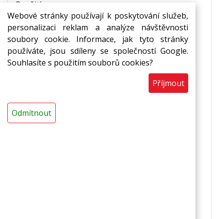
Použití
Webové stránky používají k poskytování služeb,
personalizaci reklam a analýze návštěvnosti
reflexní pásy za radiátory,
soubory cookie. Informace, jak tyto stránky
pod podlahové vytápění,
používáte, jsou sdíleny se společností Google.
k výrobě termoobalů
Souhlasíte s použitím souborů cookies?
Vlastnosti
Příjmout
fólie odráží zpět do místnosti až 77% vyzářeného
tepla,
Odmítnout
nevodivá tepelně i elektricky,
výborně odráží teplo i chlad,
zvýšená rozměrová stabilita,
zvýšená mechanická odolnost,
zesílená sklorohoží,
zvýšená paronepropustnost,
snadná omyvatelnost,
zdravotní a ekologická nezávadnost,
tepelná odolnost -65 °C až +90 °C pro trvalé