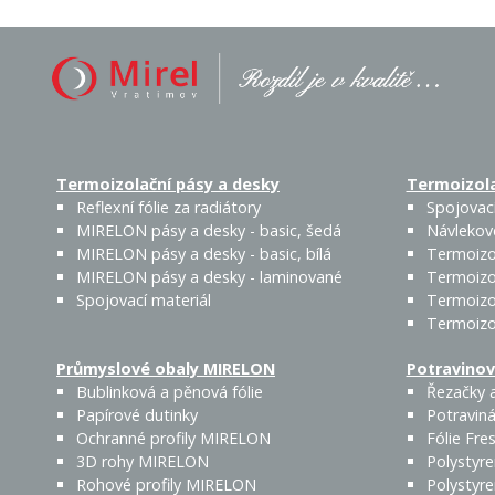
Termoizolační pásy a desky
Termoizola
Reflexní fólie za radiátory
Spojovací
MIRELON pásy a desky - basic, šedá
Návlekov
MIRELON pásy a desky - basic, bílá
Termoizo
MIRELON pásy a desky - laminované
Termoizo
Spojovací materiál
Termoizo
Termoizo
Průmyslové obaly MIRELON
Potravinov
Bublinková a pěnová fólie
Řezačky a
Papírové dutinky
Potraviná
Ochranné profily MIRELON
Fólie Fres
3D rohy MIRELON
Polystyr
Rohové profily MIRELON
Polystyr