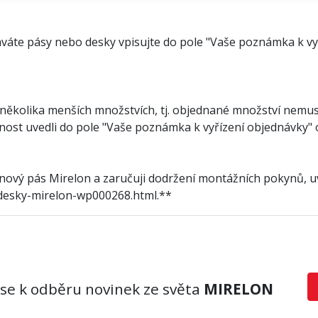
ednáváte pásy nebo desky vpisujte do pole "Vaše poznámka k 
několika menších množstvích, tj. objednané množství nemus
tečnost uvedli do pole "Vaše poznámka k vyřízení objednávky
nový pás Mirelon a zaručuji dodržení montážních pokynů, 
desky-mirelon-wp000268.html.**
 se k odběru novinek ze světa
MIRELON