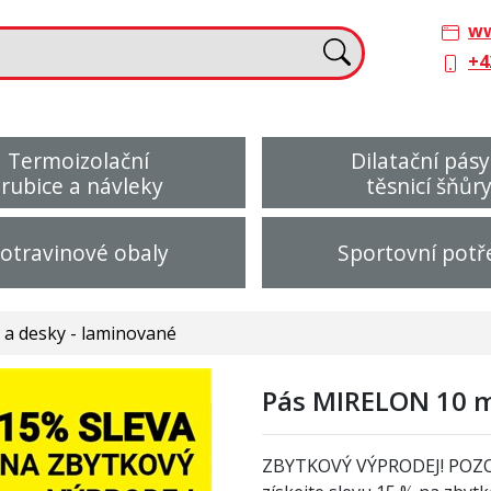
ww
+4
Termoizolační
Dilatační pásy
trubice a návleky
těsnicí šňůr
otravinové obaly
Sportovní potř
a desky - laminované
Pás MIRELON 10 m
ZBYTKOVÝ VÝPRODEJ! POZ