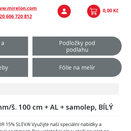
w.mirelon.com
0,00 Kč
20 606 720 812
 a
Podložky pod
y
podlahu
eby
Fólie na melír
m/š. 100 cm + AL + samolep, BÍLÝ
OR
1
5% SLEVA! Využijte naší speciální nabídky a