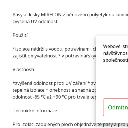
Pásy a desky MIRELON z pěnového polyetylenu laminov
zvýšená UV odolnost.
Použití
Webové str
*izolace nádrží s vodou, potravinami, chemickými lát
návštěvnost
zajistit omyvatelnost * v potravinářských provozech 
společností
Vlastnosti
*zvýšená odolnost proti UV záření * zvýšená rozměro
tepelná izolace * ohebnost a snadná zpracovatelnost 
odolnost -65 °C až +90 °C pro trvalé tepelné zatížení
Odmítn
Technické informace
Pro izolaci zaoblených ploch objednávejte pásy a pro