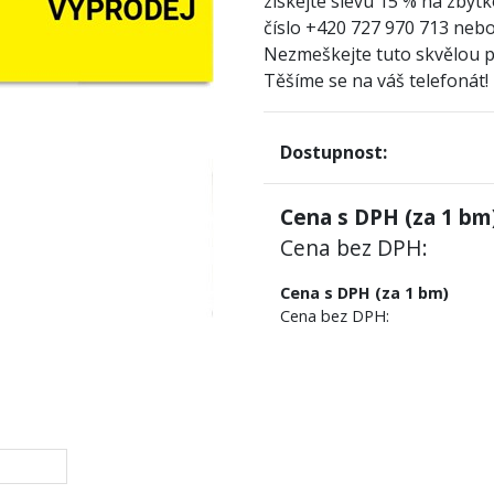
získejte slevu 15 % na zbytk
číslo +420 727 970 713 nebo
Nezmeškejte tuto skvělou př
Těšíme se na váš telefonát!
Dostupnost:
Cena s DPH (za
1
bm)
Cena bez DPH:
Cena s DPH (za 1 bm)
Cena bez DPH: