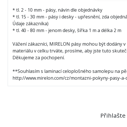
* tl. 2 - 10 mm - pásy, návin dle objednávky
* tl. 15 - 30 mm - pásy i desky - upřesnění, zda obj
Údaje zákazníka)
* tl. 40 - 80 mm - jenom desky, šířka 1 m a délka 2 m
Vážení zákazníci, MIRELON pásy mohou být dodány v 
materiálu v celku trváte, prosíme, aby jste tuto sku
Děkujeme za pochopení.
**Souhlasím s laminací celoplošného samolepu na pě
http://www.mirelon.com/cz/montazni-pokyny-pasy-a-
Přihlašte