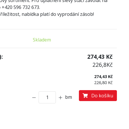
ový sortiment. Pro uplatnění slevy stačí zavolat na
 +420 596 732 673.
íležitost, nabídka platí do vyprodání zásob!
Skladem
:
274,43
Kč
226,8
Kč
274,43 Kč
226,80 Kč
Do košíku
bm