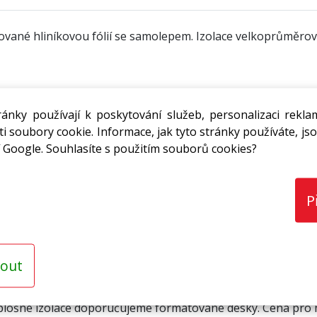
ané hliníkovou fólií se samolepem. Izolace velkoprůměrovýc
ánky používají k poskytování služeb, personalizaci rekla
kami * termoakustická izolace vzduchotechnických rozvodů * 
i soubory cookie. Informace, jak tyto stránky používáte, jso
* ve zdravotnických zařízeních * v chemických provozech
 Google. Souhlasíte s použitím souborů cookies?
P
vá stabilita * zvýšená mechanická odolnost * zvýšená par
* chemická odolnost * nenasákavost * zdravotní a ekologick
out
 plošné izolace doporučujeme formátované desky. Cena pro m