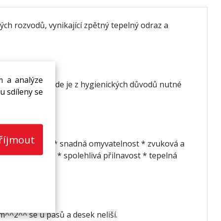
h rozvodů, vynikající zpětný tepelný odraz a
m a analýze
v prostorách, kde je z hygienických důvodů nutné
u sdíleny se
říjmout
onepropustnost * snadná omyvatelnost * zvuková a
á nezávadnost * spolehlivá přilnavost * tepelná
^^2^^ se u pásů a desek neliší.