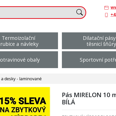
ww
+4
Termoizolační
Dilatační pásy
trubice a návleky
těsnicí šňůr
otravinové obaly
Sportovní potř
a desky - laminované
Pás MIRELON 10 m
BÍLÁ