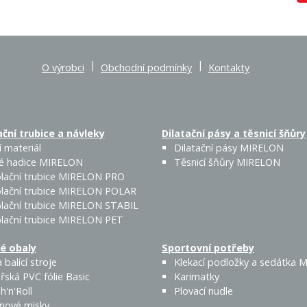
|
|
O výrobci
Obchodní podmínky
Kontakty
ční trubice a návleky
Dilatační pásy a těsnicí šňůry
 materiál
Dilatační pásy MIRELON
é hadice MIRELON
Těsnicí šňůry MIRELON
lační trubice MIRELON PRO
lační trubice MIRELON POLAR
lační trubice MIRELON STABIL
lační trubice MIRELON PET
é obaly
Sportovní potřeby
 balící stroje
Klekací podložky a sedátka
řská PVC fólie Basic
Karimatky
h'n'Roll
Plovací nudle
enové misky