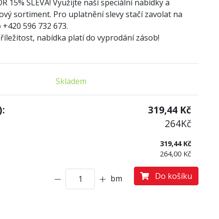
OR
1
5% SLEVA! Využijte naší speciální nabídky a
ový sortiment. Pro uplatnění slevy stačí zavolat na
 +420 596 732 673.
íležitost, nabídka platí do vyprodání zásob!
Skladem
:
319,44
Kč
264
Kč
319,44 Kč
264,00 Kč
Do košíku
bm