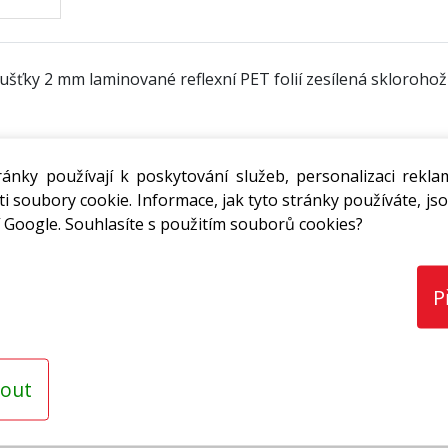
ťky 2 mm laminované reflexní PET folií zesílená sklorohoží
ánky používají k poskytování služeb, personalizaci rekla
ustická izolace vzduchotechnických rozvodů * v prostorách, k
i soubory cookie. Informace, jak tyto stránky používáte, jso
avotnických zařízeních * v chemických provozech
 Google. Souhlasíte s použitím souborů cookies?
P
a * nevodivá tepelně i elektricky * výborně odráží teplo i c
 paronepropustnost * snadná omyvatelnost * spolehlivá přil
atížení
out