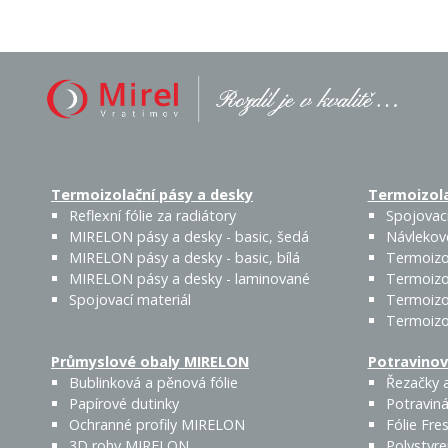
Termoizolační pásy a desky
Termoizola
Reflexní fólie za radiátory
Spojovací
MIRELON pásy a desky - basic, šedá
Návlekov
MIRELON pásy a desky - basic, bílá
Termoizo
MIRELON pásy a desky - laminované
Termoizo
Spojovací materiál
Termoizo
Termoizo
Průmyslové obaly MIRELON
Potravinov
Bublinková a pěnová fólie
Řezačky a
Papírové dutinky
Potraviná
Ochranné profily MIRELON
Fólie Fres
3D rohy MIRELON
Polystyr