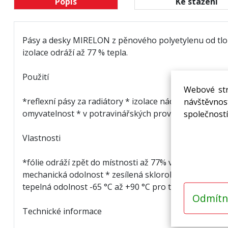
Popis
Ke stažení
Pásy a desky MIRELON z pěnového polyetylenu od tlouš
izolace odráží až 77 % tepla.
Použití
Webové str
*reflexní pásy za radiátory * izolace nádrží * termoak
návštěvnost
omyvatelnost * v potravinářských provozech * ve zdr
společností
Vlastnosti
*fólie odráží zpět do místnosti až 77% vyzářeného tepl
mechanická odolnost * zesílená sklorohoží * zvýšená
tepelná odolnost -65 °C až +90 °C pro trvalé tepelné z
Odmítn
Technické informace