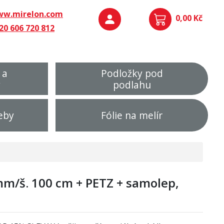
w.mirelon.com
0,00 Kč
20 606 720 812
 a
Podložky pod
y
podlahu
eby
Fólie na melír
m/š. 100 cm + PETZ + samolep,