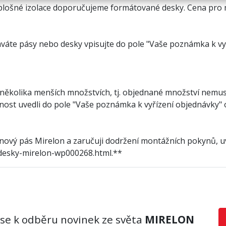
 plošné izolace doporučujeme formátované desky. Cena pro m
ednáváte pásy nebo desky vpisujte do pole "Vaše poznámka k 
několika menších množstvích, tj. objednané množství nemus
tečnost uvedli do pole "Vaše poznámka k vyřízení objednávky
nový pás Mirelon a zaručuji dodržení montážních pokynů, 
desky-mirelon-wp000268.html.**
 se k odběru novinek ze světa
MIRELON