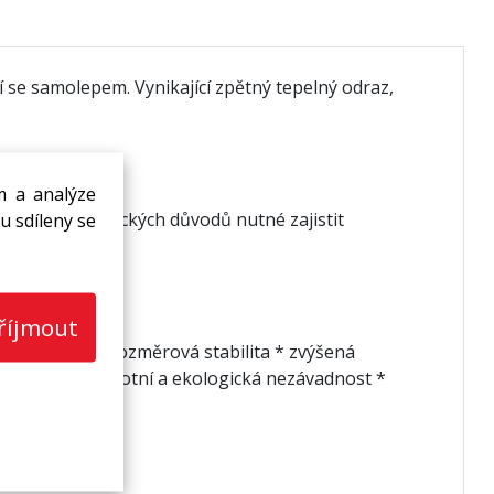
 se samolepem. Vynikající zpětný tepelný odraz,
m a analýze
de je z hygienických důvodů nutné zajistit
u sdíleny se
říjmout
hlad * zvýšená rozměrová stabilita * zvýšená
navost * zdravotní a ekologická nezávadnost *