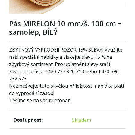
Pás MIRELON 10 mm/š. 100 cm +
samolep, BÍLÝ
ZBYTKOVÝ VÝPRODEJ! POZOR
1
5% SLEVA! Využijte
naší speciální nabídky a získejte slevu 15 % na
zbytkový sortiment. Pro uplatnění slevy stačí
zavolat na číslo +420 727 970 713 nebo +420 596
732 673.
Nezmeškejte tuto skvělou příležitost, nabídka platí
do vyprodání zásob!
Těšíme se na váš telefonát!
Dostupnost:
Skladem