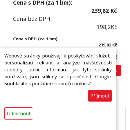
Cena s DPH (za
1
bm):
239,82
Kč
Cena bez DPH:
198,2
Kč
Cena s DPH (za 1 bm)
239,82 Kč
Cena bez DPH:
Webové stránky používají k poskytování služeb,
198,20 Kč
personalizaci reklam a analýze návštěvnosti
soubory cookie. Informace, jak tyto stránky
Do košíku
bm
používáte, jsou sdíleny se společností Google.
Souhlasíte s použitím souborů cookies?
Příjmout
Popis
Odmítnout
Pásy a desky MIRELON z pěnového polyetylenu s
uzavřenou buněčnou strukturou se samolepem.