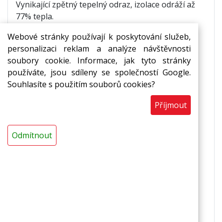
Vynikající zpětný tepelný odraz, izolace odráží až
77% tepla.
Webové stránky používají k poskytování služeb,
Použití
personalizaci reklam a analýze návštěvnosti
soubory cookie. Informace, jak tyto stránky
reflexní pásy za radiátory
,
používáte, jsou sdíleny se společností Google.
pod podlahové vytápění,
Souhlasíte s použitím souborů cookies?
k výrobě termoobalů
Příjmout
Vlastnosti
Odmítnout
fólie odráží zpět do místnosti až 77%
vyzářeného tepla,
nevodivá tepelně i elektricky,
výborně odráží teplo i chlad,
zvýšená rozměrová stabilita,
zvýšená mechanická odolnost,
zesílená sklorohoží,