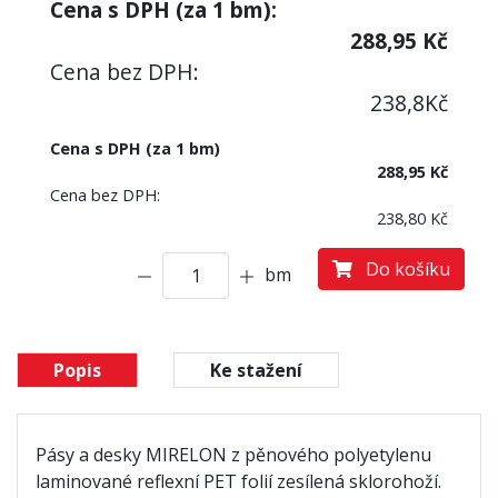
Cena s DPH (za
1
bm):
288,95
Kč
Cena bez DPH:
238,8
Kč
Cena s DPH (za 1 bm)
288,95 Kč
Cena bez DPH:
238,80 Kč
Do košíku
bm
Popis
Ke stažení
Pásy a desky MIRELON z pěnového polyetylenu
laminované reflexní PET folií zesílená sklorohoží.