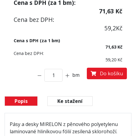
Cena s DPH (za
1
bm):
71,63
Kč
Cena bez DPH:
59,2
Kč
Cena s DPH (za 1 bm)
71,63 Kč
Cena bez DPH:
59,20 Kč
Do košíku
bm
Popis
Ke stažení
Pásy a desky MIRELON z pěnového polyetylenu
laminované hliníkovou fólií zesílená sklorohoží.