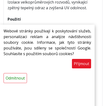
Izolace velkoprůměrových rozvodů, vynikající
zpětný tepelný odraz a zvýšená UV odolnost.
Použití
izolace nádrží
,
Webové stránky používají k poskytování služeb,
termoakustická izolace vzduchotechnických
personalizaci reklam a analýze návštěvnosti
rozvodů,
soubory cookie. Informace, jak tyto stránky
v prostorách, kde je z hygienických důvodů
používáte, jsou sdíleny se společností Google.
nutné zajistit omyvatelnost,
Souhlasíte s použitím souborů cookies?
v potravinářských provozech, ve
Příjmout
zdravotnických zařízeních, v chemických
provozech
Odmítnout
Vlastnosti
zvýšená odolnost proti UV záření,
zvýšená rozměrová stabilita,