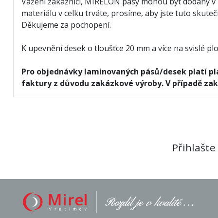
Vážení zákazníci, MIRELON pásy mohou být dodány v 
materiálu v celku trváte, prosíme, aby jste tuto sku
Děkujeme za pochopení.
K upevnění desek o tloušťce 20 mm a více na svislé plo
Pro objednávky laminovaných pásů/desek platí pl
faktury z důvodu zakázkové výroby. V případě zak
Přihlašte