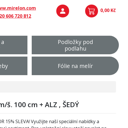
w.mirelon.com
0,00 Kč
20 606 720 812
 a
Podložky pod
y
podlahu
eby
Fólie na melír
/š. 100 cm + ALZ , ŠEDÝ
OR
1
5% SLEVA! Využijte naší speciální nabídky a