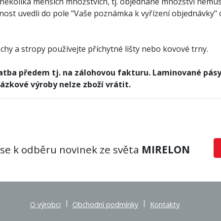
několika menších množstvích, tj. objednané množství nemus
tečnost uvedli do pole "Vaše poznámka k vyřízení objednávky
chy a stropy používejte příchytné lišty nebo kovové trny.
atba předem tj. na zálohovou fakturu. Laminované pás
ázkové výroby nelze zboží vrátit.
 se k odběru novinek ze světa
MIRELON
|
|
O výrobci
Obchodní podmínky
Kontakty