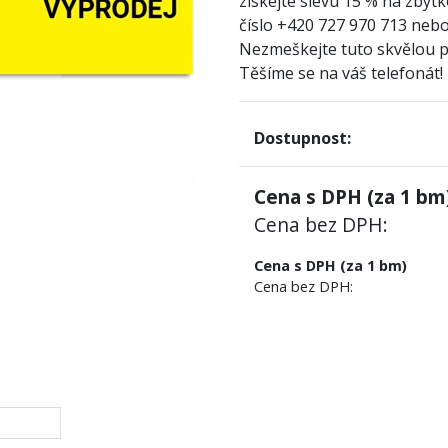
získejte slevu 15 % na zbytk
číslo +420 727 970 713 nebo
Nezmeškejte tuto skvělou př
Těšíme se na váš telefonát!
Dostupnost:
Cena s DPH (za
1
bm)
Cena bez DPH:
Cena s DPH (za 1 bm)
Cena bez DPH: