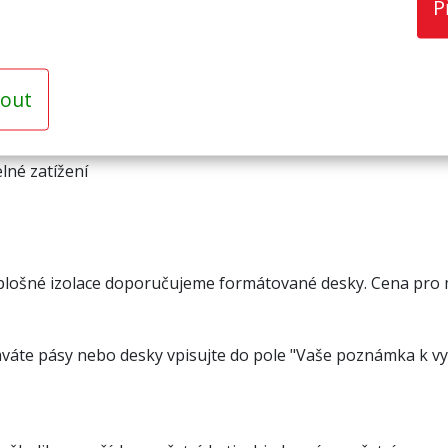
P
out
lné zatížení
 plošné izolace doporučujeme formátované desky. Cena pro m
ednáváte pásy nebo desky vpisujte do pole "Vaše poznámka k 