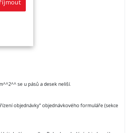
říjmout
^^2^^ se u pásů a desek neliší.
vyřízení objednávky" objednávkového formuláře (sekce