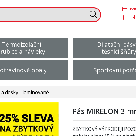
ww
+4
Termoizolační
Dilatační pásy
trubice a návleky
těsnicí šňůr
otravinové obaly
Sportovní potř
a desky - laminované
Pás MIRELON 3 mm
ZBYTKOVÝ VÝPRODEJ! POZ