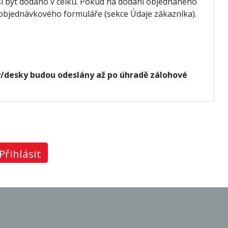
í být dodáno v celku. Pokud na dodání objednaného
" objednávkového formuláře (sekce Údaje zákazníka).
y/desky budou odeslány až po úhradě zálohové
Přihlásit