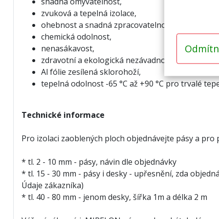
snadná omyvatelnost,
zvuková a tepelná izolace,
ohebnost a snadná zpracovatelnost,
chemická odolnost,
Odmítn
nenasákavost,
zdravotní a ekologická nezávadnost,
Al fólie zesílená sklorohoží,
tepelná odolnost -65 °C až +90 °C pro trvalé tepe
Technické informace
Pro izolaci zaoblených ploch objednávejte pásy a pro
* tl. 2 - 10 mm - pásy, návin dle objednávky
* tl. 15 - 30 mm - pásy i desky - upřesnění, zda obj
Údaje zákazníka)
* tl. 40 - 80 mm - jenom desky, šířka 1m a délka 2 m