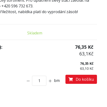
ový sortiment. Pro uplatnění slevy stačí zavolat na
 +420 596 732 673.
íležitost, nabídka platí do vyprodání zásob!
Skladem
:
76,35
Kč
63,1
Kč
76,35 Kč
63,10 Kč
Do košíku
bm