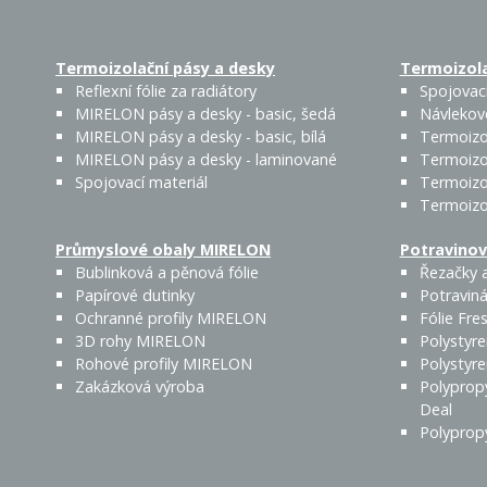
Termoizolační pásy a desky
Termoizola
Reflexní fólie za radiátory
Spojovací
MIRELON pásy a desky - basic, šedá
Návlekov
MIRELON pásy a desky - basic, bílá
Termoizo
MIRELON pásy a desky - laminované
Termoizo
Spojovací materiál
Termoizo
Termoizo
Průmyslové obaly MIRELON
Potravinov
Bublinková a pěnová fólie
Řezačky a
Papírové dutinky
Potraviná
Ochranné profily MIRELON
Fólie Fres
3D rohy MIRELON
Polystyr
Rohové profily MIRELON
Polystyr
Zakázková výroba
Polyprop
Deal
Polyprop