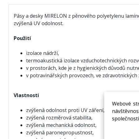
Pásy a desky MIRELON z pěnového polyetylenu laminova
zvýšená UV odolnost.
Použití
izolace nádrží
,
termoakustická izolace vzduchotechnických rozv
v prostorách, kde je z hygienických důvodů nutné
v potravinářských provozech, ve zdravotnických 
Vlastnosti
Webové str
zvýšená odolnost proti UV záření,
návštěvnost
zvýšená rozměrová stabilita,
společností
zvýšená mechanická odolnost,
zvýšená paronepropustnost,