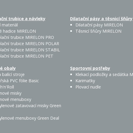
ční trubice a návleky
Dilatační pásy a těsnicí šňůry
 materiál
Dilatační pásy MIRELON
é hadice MIRELON
Těsnicí šňůry MIRELON
lační trubice MIRELON PRO
lační trubice MIRELON POLAR
lační trubice MIRELON STABIL
lační trubice MIRELON PET
é obaly
Sportovní potřeby
 balící stroje
Klekací podložky a sedátka
řská PVC fólie Basic
Karimatky
h'n'Roll
Plovací nudle
enové misky
enové menuboxy
ylenové zatavovací misky Green
ylenové menuboxy Green Deal