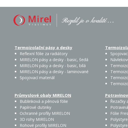
Termoizolační pásy a desky
Termoizola
Reflexní fólie za radiátory
Spojovací
MIRELON pásy a desky - basic, šedá
Návlekov
MIRELON pásy a desky - basic, bílá
Termoizo
MIRELON pásy a desky - laminované
Termoizo
Spojovací materiál
Termoizo
Termoizo
Průmyslové obaly MIRELON
Potravinov
Bublinková a pěnová fólie
Řezačky a
Papírové dutinky
Potraviná
Ochranné profily MIRELON
Fólie Fres
3D rohy MIRELON
Polystyr
Rohové profily MIRELON
Polystyr