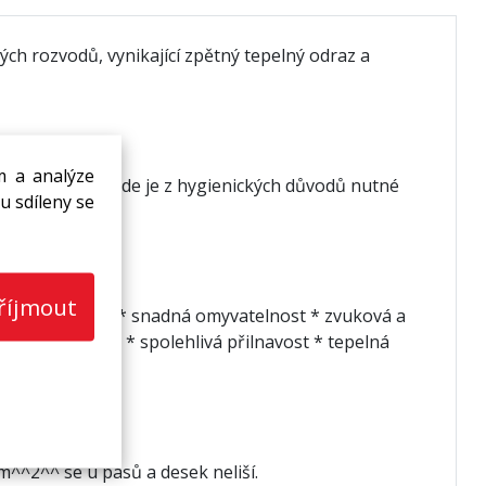
h rozvodů, vynikající zpětný tepelný odraz a
m a analýze
v prostorách, kde je z hygienických důvodů nutné
u sdíleny se
říjmout
onepropustnost * snadná omyvatelnost * zvuková a
á nezávadnost * spolehlivá přilnavost * tepelná
^^2^^ se u pásů a desek neliší.