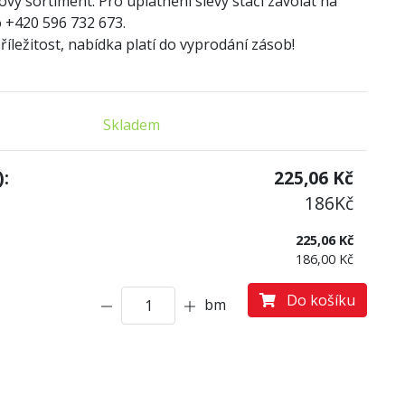
ový sortiment. Pro uplatnění slevy stačí zavolat na
 +420 596 732 673.
íležitost, nabídka platí do vyprodání zásob!
Skladem
:
225,06
Kč
186
Kč
225,06 Kč
186,00 Kč
Do košíku
bm