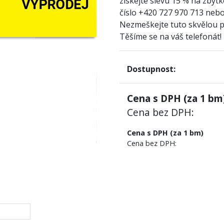
získejte slevu 15 % na zbytk
číslo +420 727 970 713 nebo
Nezmeškejte tuto skvělou př
Těšíme se na váš telefonát!
Dostupnost:
Cena s DPH (za
1
bm)
Cena bez DPH:
Cena s DPH (za 1 bm)
Cena bez DPH: