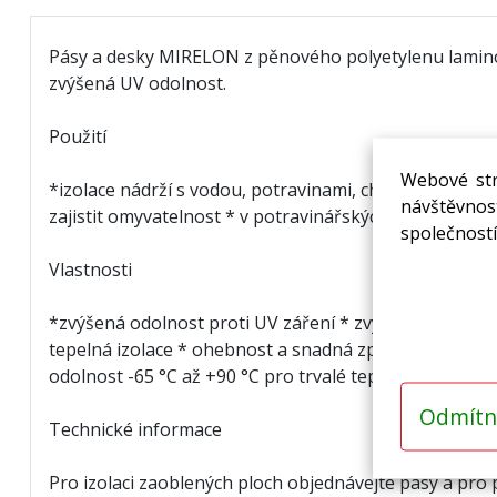
Pásy a desky MIRELON z pěnového polyetylenu laminov
zvýšená UV odolnost.
Použití
Webové str
*izolace nádrží s vodou, potravinami, chemickými lát
návštěvnost
zajistit omyvatelnost * v potravinářských provozech 
společností
Vlastnosti
*zvýšená odolnost proti UV záření * zvýšená rozměro
tepelná izolace * ohebnost a snadná zpracovatelnost 
odolnost -65 °C až +90 °C pro trvalé tepelné zatížení
Odmítn
Technické informace
Pro izolaci zaoblených ploch objednávejte pásy a pro