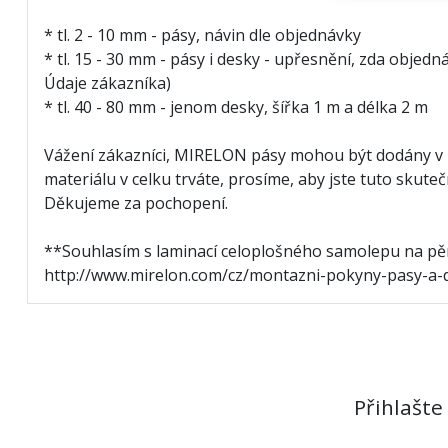
* tl. 2 - 10 mm - pásy, návin dle objednávky
* tl. 15 - 30 mm - pásy i desky - upřesnění, zda obj
Údaje zákazníka)
* tl. 40 - 80 mm - jenom desky, šířka 1 m a délka 2 m
Vážení zákazníci, MIRELON pásy mohou být dodány v 
materiálu v celku trváte, prosíme, aby jste tuto sku
Děkujeme za pochopení.
**Souhlasím s laminací celoplošného samolepu na pě
http://www.mirelon.com/cz/montazni-pokyny-pasy-a-
Přihlašte