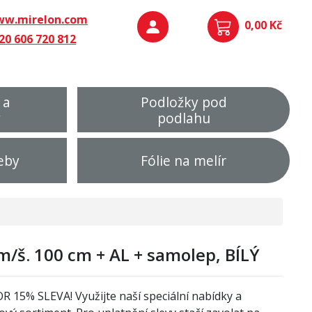
w.mirelon.com
0,00 Kč
20 606 720 812
 a
Podložky pod
y
podlahu
eby
Fólie na melír
/š. 100 cm + AL + samolep, BÍLÝ
OR
1
5% SLEVA! Využijte naší speciální nabídky a