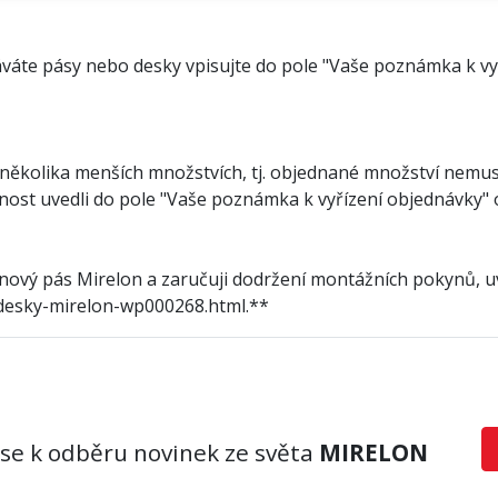
ednáváte pásy nebo desky vpisujte do pole "Vaše poznámka k 
několika menších množstvích, tj. objednané množství nemus
tečnost uvedli do pole "Vaše poznámka k vyřízení objednávky
nový pás Mirelon a zaručuji dodržení montážních pokynů, 
desky-mirelon-wp000268.html.**
 se k odběru novinek ze světa
MIRELON