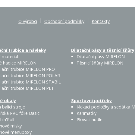
|
|
O výrobci
Obchodní podmínky
Kontakty
ční trubice a návleky
Dilatační pásy a těsnicí šňůry
 materiál
Dilatační pásy MIRELON
é hadice MIRELON
Těsnicí šňůry MIRELON
lační trubice MIRELON PRO
lační trubice MIRELON POLAR
lační trubice MIRELON STABIL
lační trubice MIRELON PET
é obaly
Sportovní potřeby
 balící stroje
Klekací podložky a sedátka
řská PVC fólie Basic
Karimatky
h'n'Roll
Plovací nudle
enové misky
enové menuboxy