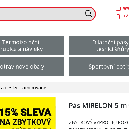
ww
+4
Termoizolační
Dilatační pásy
trubice a návleky
těsnicí šňůr
otravinové obaly
Sportovní potř
a desky - laminované
Pás MIRELON 5 mm
ZBYTKOVÝ VÝPRODEJ! POZ