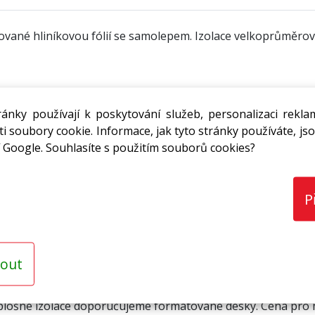
ané hliníkovou fólií se samolepem. Izolace velkoprůměrovýc
ánky používají k poskytování služeb, personalizaci rekla
kami * termoakustická izolace vzduchotechnických rozvodů * 
i soubory cookie. Informace, jak tyto stránky používáte, jso
* ve zdravotnických zařízeních * v chemických provozech
 Google. Souhlasíte s použitím souborů cookies?
P
vá stabilita * zvýšená mechanická odolnost * zvýšená par
* chemická odolnost * nenasákavost * zdravotní a ekologick
out
 plošné izolace doporučujeme formátované desky. Cena pro m