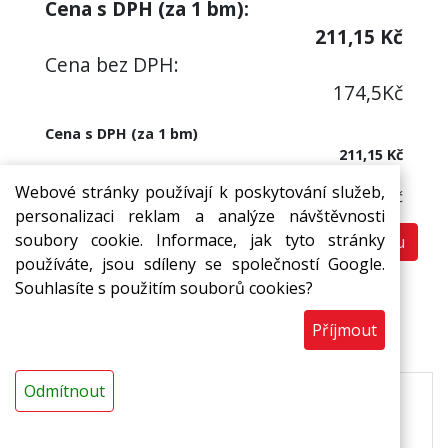
Cena s DPH (za
1
bm):
211,15
Kč
Cena bez DPH:
174,5
Kč
Cena s DPH (za 1 bm)
211,15 Kč
Cena bez DPH:
Webové stránky používají k poskytování služeb,
174,50 Kč
personalizaci reklam a analýze návštěvnosti
soubory cookie. Informace, jak tyto stránky
Do košíku
bm
používáte, jsou sdíleny se společností Google.
Souhlasíte s použitím souborů cookies?
Příjmout
Popis
Odmítnout
Pásy a desky MIRELON z pěnového polyetylenu s
uzavřenou buněčnou strukturou se samolepem.