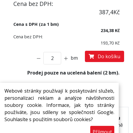
Cena bez DPH:
387,4
Kč
Cena s DPH (za 1 bm)
234,38 Kč
Cena bez DPH:
193,70 Kč
Do košíku
bm
Prodej pouze na ucelená balení (2 bm).
Webové stránky používají k poskytování služeb,
Popis
personalizaci reklam a analýze návštěvnosti
soubory cookie. Informace, jak tyto stránky
používáte, jsou sdíleny se společností Google.
Termoizolační trubice z pěnového polyetylenu
Souhlasíte s použitím souborů cookies?
laminovaná zesílenou reflexní PET fólií.
Tepelně
Příjmout
nevodívá, odráží teplo i chlad a má vylepšené