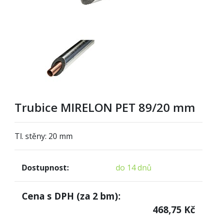
Trubice MIRELON PET 89/20 mm
Tl. stěny: 20 mm
Dostupnost:
do 14 dnů
Cena s DPH (za
2
bm):
468,75
Kč