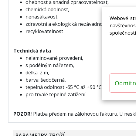
ohebnost a snadná zpracovatelnost,
chemická odolnost,
nenasákavost,
Webové str
zdravotní a ekologická nezávadnost,
návštěvnost
recyklovatelnost
společností
Technická data
nelaminované provedení,
s podélným nářezem,
délka: 2 m,
barva: šedočerná,
Odmítn
tepelná odolnost -65 °C až +90 °C,
pro trvalé tepelné zatížení
POZOR!
Platba předem na zálohovou fakturu. U nesk
PARAMETRY ZBOŽÍ