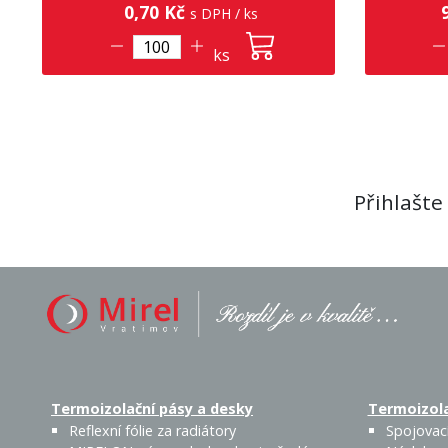
0,70 Kč
9
s DPH / ks
ks
Přihlašte
Termoizolační pásy a desky
Termoizola
Reflexní fólie za radiátory
Spojovací