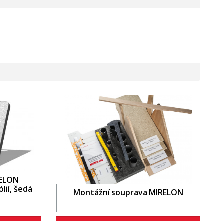
RELON
lií, šedá
Montážní souprava MIRELON