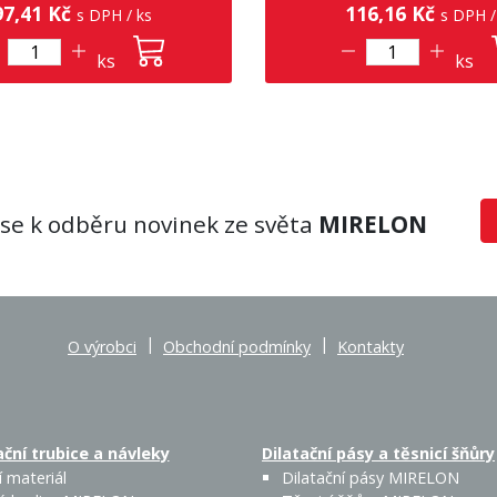
7,41 Kč
116,16 Kč
s DPH / ks
s DPH /
ks
ks
 se k odběru novinek ze světa
MIRELON
|
|
O výrobci
Obchodní podmínky
Kontakty
ční trubice a návleky
Dilatační pásy a těsnicí šňůry
 materiál
Dilatační pásy MIRELON