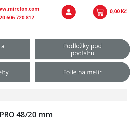
w.mirelon.com
0,00 Kč
20 606 720 812
 a
Podložky pod
y
podlahu
eby
Fólie na melír
 PRO 48/20 mm