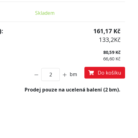
Skladem
:
161,17
Kč
133,2
Kč
80,59 Kč
66,60 Kč
Do košíku
bm
Prodej pouze na ucelená balení (2 bm).