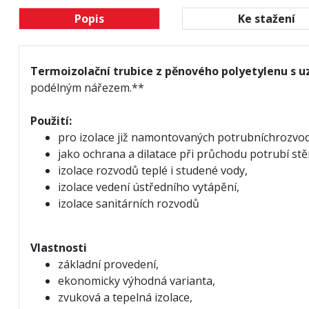
Popis
Ke stažení
Termoizolační trubice z pěnového polyetylenu s 
podélným nářezem.**
Použití:
pro izolace již namontovaných potrubních
rozvo
jako ochrana a dilatace při průchodu potrubí st
izolace rozvodů teplé i studené vody,
izolace vedení ústředního vytápění,
izolace sanitárních rozvodů
Vlastnosti
základní provedení,
ekonomicky výhodná varianta,
zvuková a tepelná izolace,