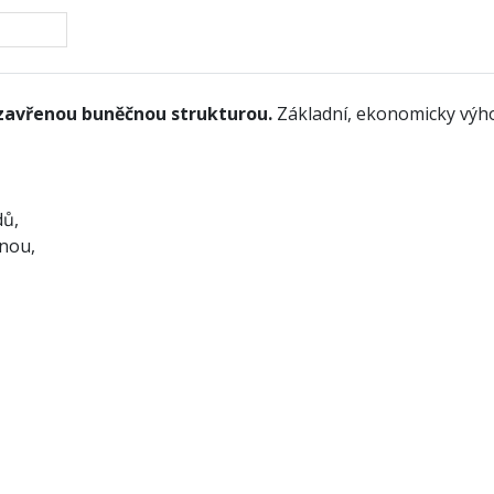
uzavřenou buněčnou strukturou.
Základní, ekonomicky výho
dů,
ěnou,