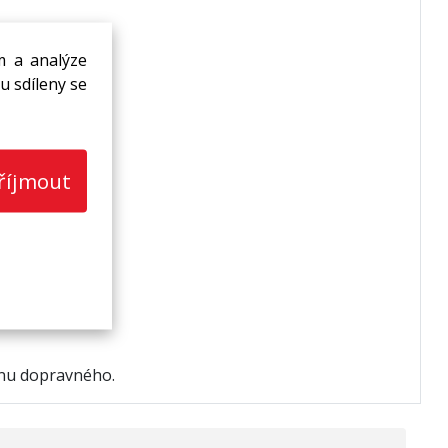
m a analýze
u sdíleny se
říjmout
enu dopravného.