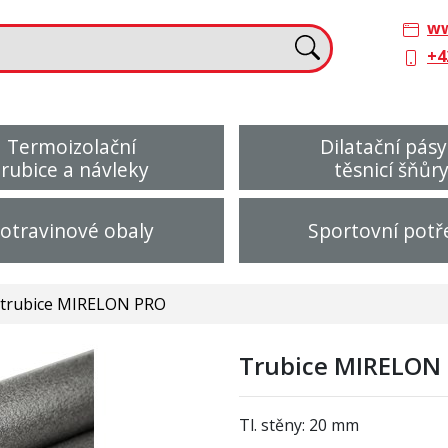
ww
+4
Termoizolační
Dilatační pásy
trubice a návleky
těsnicí šňůr
otravinové obaly
Sportovní potř
 trubice MIRELON PRO
Trubice MIRELON
Tl. stěny: 20 mm