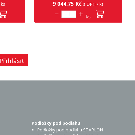
9 044,75 Kč
 ks
s DPH / ks
ks
Přihlásit
Podložky pod podlahu
Podložky pod podlahu STARLON