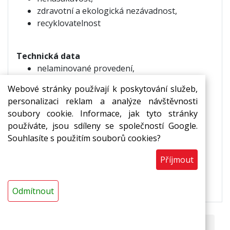
zdravotní a ekologická nezávadnost,
recyklovatelnost
Technická data
nelaminované provedení,
s podélným nářezem,
Webové stránky používají k poskytování služeb,
délka: 2 m,
personalizaci reklam a analýze návštěvnosti
barva: šedočerná,
soubory cookie. Informace, jak tyto stránky
tepelná odolnost -65 °C až +90 °C,
používáte, jsou sdíleny se společností Google.
pro trvalé tepelné zatížení
Souhlasíte s použitím souborů cookies?
Příjmout
POZOR!
Platba předem na zálohovou fakturu. U
neskladných/nadměrných balíků si vyhrazujeme
právo navýšit cenu dopravného.
Odmítnout
PARAMETRY ZBOŽÍ