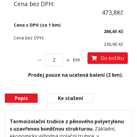
Cena bez DPH:
473,8
Kč
Cena s DPH (za 1 bm)
286,65 Kč
Cena bez DPH:
236,90 Kč
Do košíku
bm
Prodej pouze na ucelená balení (2 bm).
Popis
Ke stažení
Termoizolační trubice z pěnového polyetylenu
s uzavřenou buněčnou strukturou.
Základní,
ekonomicky výhodná izolační trubice, v