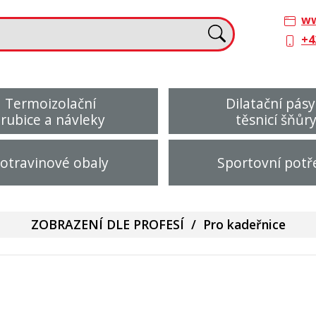
ww
+4
Termoizolační
Dilatační pásy
trubice a návleky
těsnicí šňůr
otravinové obaly
Sportovní potř
ZOBRAZENÍ DLE PROFESÍ
/
Pro kadeřnice