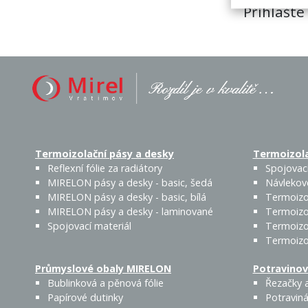
Přihlašte
Termoizolační pásy a desky
Termoizola
Reflexní fólie za radiátory
Spojovací
MIRELON pásy a desky - basic, šedá
Návlekov
MIRELON pásy a desky - basic, bílá
Termoizo
MIRELON pásy a desky - laminované
Termoizo
Spojovací materiál
Termoizo
Termoizo
Průmyslové obaly MIRELON
Potravinov
Bublinková a pěnová fólie
Řezačky a
Papírové dutinky
Potraviná