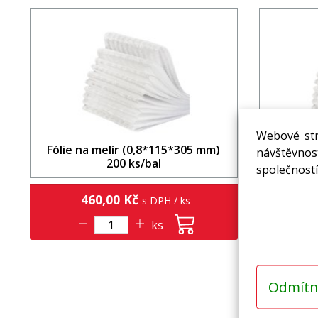
Webové str
Fólie na melír (0,8*115*305 mm)
Fólie n
návštěvnost
200 ks/bal
společností
460,00 Kč
6
s DPH / ks
ks
Odmítn