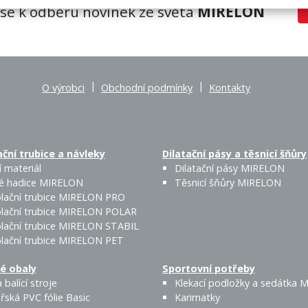
 se k odběru novinek ze světa
MIRELON
|
|
O výrobci
Obchodní podmínky
Kontakty
ční trubice a návleky
Dilatační pásy a těsnicí šňůry
 materiál
Dilatační pásy MIRELON
é hadice MIRELON
Těsnicí šňůry MIRELON
lační trubice MIRELON PRO
lační trubice MIRELON POLAR
lační trubice MIRELON STABIL
lační trubice MIRELON PET
é obaly
Sportovní potřeby
 balící stroje
Klekací podložky a sedátka
řská PVC fólie Basic
Karimatky