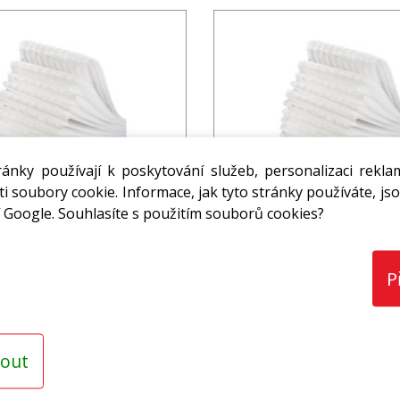
ánky používají k poskytování služeb, personalizaci rekla
a melír (0,8*115*305 mm)
Fólie na melír (0,8*115
i soubory cookie. Informace, jak tyto stránky používáte, jso
400 ks/bal
600 ks/bal
 Google. Souhlasíte s použitím souborů cookies?
32,51 Kč
805,00 Kč
s DPH / ks
s DPH /
P
ks
ks
out