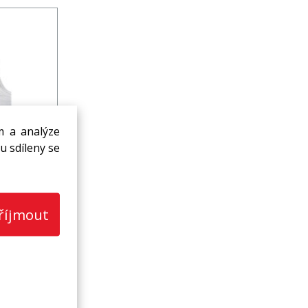
m a analýze
*305 mm)
u sdíleny se
 ks
říjmout