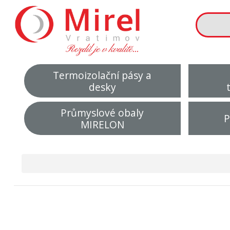
Termoizolační pásy a
desky
Průmyslové obaly
P
MIRELON