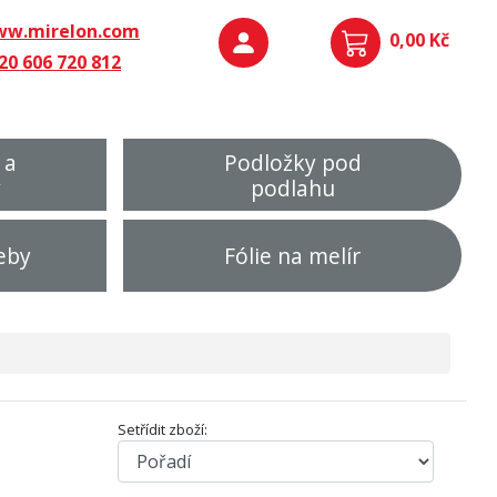
w.mirelon.com
0,00 Kč
20 606 720 812
 a
Podložky pod
y
podlahu
eby
Fólie na melír
Setřídit zboží: