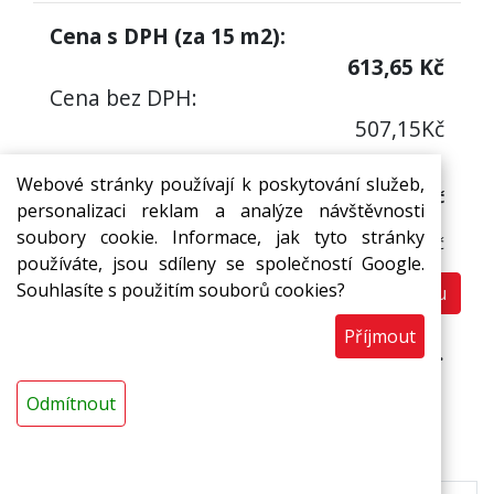
Cena s DPH (za
15
m2):
613,65
Kč
Cena bez DPH:
507,15
Kč
Cena s DPH (za 1 m2)
Webové stránky používají k poskytování služeb,
40,91 Kč
personalizaci reklam a analýze návštěvnosti
Cena bez DPH:
soubory cookie. Informace, jak tyto stránky
33,81 Kč
používáte, jsou sdíleny se společností Google.
Souhlasíte s použitím souborů cookies?
Do košíku
m2
Příjmout
Prodej pouze na ucelená balení (15 m2).
Odmítnout
Popis
Ke stažení