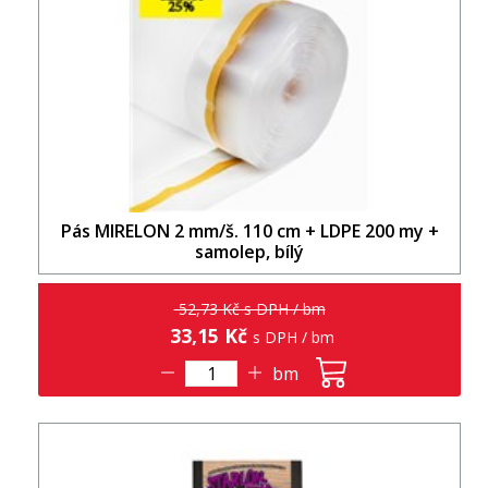
Pás MIRELON 2 mm/š. 110 cm + LDPE 200 my +
samolep, bílý
52,73 Kč s DPH / bm
33,15 Kč
s DPH / bm
bm