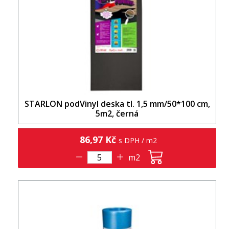
STARLON podVinyl deska tl. 1,5 mm/50*100 cm,
5m2, černá
86,97 Kč
s DPH / m2
m2