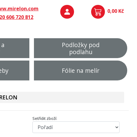
w.mirelon.com
0,00 Kč
20 606 720 812
 a
Podložky pod
y
podlahu
eby
Fólie na melír
IRELON
Setřídit zboží: