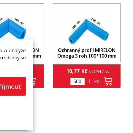
m a analýze
ý profil MIRELON
Ochranný profil MIRELON
1 roh 100*100 mm
Omega 3 roh 100*100 mm
u sdíleny se
3 Kč
10,77 Kč
s DPH / ks
s DPH / ks
ks
ks
říjmout
Přihlásit