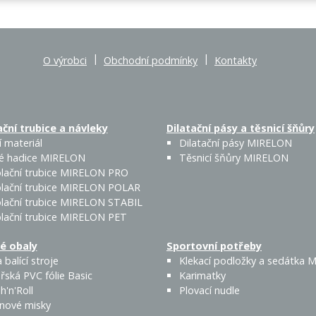
|
|
O výrobci
Obchodní podmínky
Kontakty
ční trubice a návleky
Dilatační pásy a těsnicí šňůry
 materiál
Dilatační pásy MIRELON
é hadice MIRELON
Těsnicí šňůry MIRELON
lační trubice MIRELON PRO
lační trubice MIRELON POLAR
lační trubice MIRELON STABIL
lační trubice MIRELON PET
é obaly
Sportovní potřeby
 balící stroje
Klekací podložky a sedátka
řská PVC fólie Basic
Karimatky
h'n'Roll
Plovací nudle
enové misky