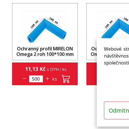
Webové str
Ochranný profil MIRELON
Ochranný profil
Omega 2 roh 100*100 mm
Omega 6 roh 10
návštěvnost
společností
11,13 Kč
11,01 Kč
s DPH / ks
s DP
ks
k
Odmítn
Přihlašte