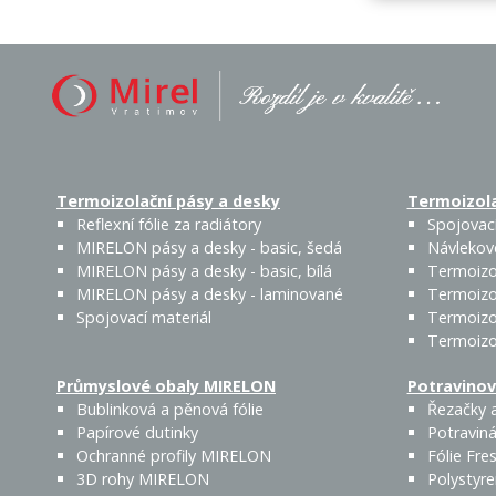
Termoizolační pásy a desky
Termoizola
Reflexní fólie za radiátory
Spojovací
MIRELON pásy a desky - basic, šedá
Návlekov
MIRELON pásy a desky - basic, bílá
Termoizo
MIRELON pásy a desky - laminované
Termoizo
Spojovací materiál
Termoizo
Termoizo
Průmyslové obaly MIRELON
Potravinov
Bublinková a pěnová fólie
Řezačky a
Papírové dutinky
Potraviná
Ochranné profily MIRELON
Fólie Fres
3D rohy MIRELON
Polystyr