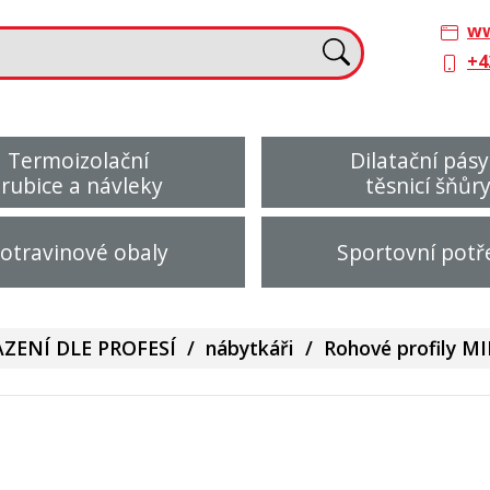
ww
+4
Termoizolační
Dilatační pásy
trubice a návleky
těsnicí šňůr
otravinové obaly
Sportovní potř
ZENÍ DLE PROFESÍ
/
nábytkáři
/
Rohové profily M