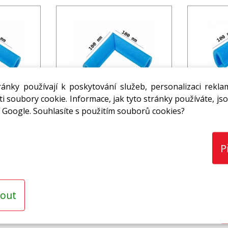
ánky používají k poskytování služeb, personalizaci rekla
 MIRELON
Ochranný profil MIRELON
Ochrann
0*100 mm
Omega 5 roh 100*100 mm
Omega 1
i soubory cookie. Informace, jak tyto stránky používáte, jso
 Google. Souhlasíte s použitím souborů cookies?
11,13 Kč
15,1
H / ks
s DPH / ks
s
ks
P
out
 se k odběru novinek ze světa
MIRELON