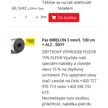
Těšíme se na váš telefonát!
60,14 Kč
Skladem
s DPH / bm
bm
Do košíku
Pás MIRELON 3 mm/š. 100 cm
+ ALZ , ŠEDÝ
ZBYTKOVÝ VÝPRODEJ! POZOR
1
5% SLEVA! Využijte naší
speciální nabídky a získejte
slevu 15 % na zbytkový
sortiment. Pro uplatnění slevy
stačí zavolat na číslo +420 727
970 713 nebo +420 596 732
673.
Nezmeškejte tuto skvělou
příležitost, nabídka platí do