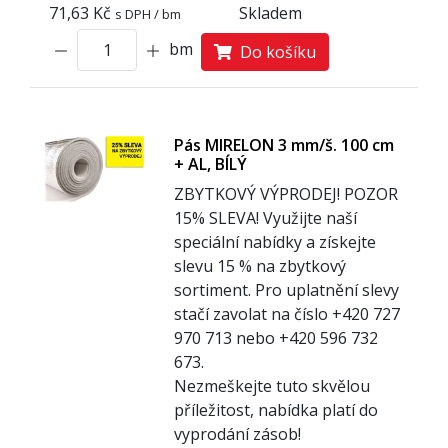
71,63 Kč
Skladem
s DPH / bm
bm
Do košíku
Pás MIRELON 3 mm/š. 100 cm
+ AL, BÍLÝ
ZBYTKOVÝ VÝPRODEJ! POZOR
1
5% SLEVA! Využijte naší
speciální nabídky a získejte
slevu 15 % na zbytkový
sortiment. Pro uplatnění slevy
stačí zavolat na číslo +420 727
970 713 nebo +420 596 732
673.
Nezmeškejte tuto skvělou
příležitost, nabídka platí do
vyprodání zásob!