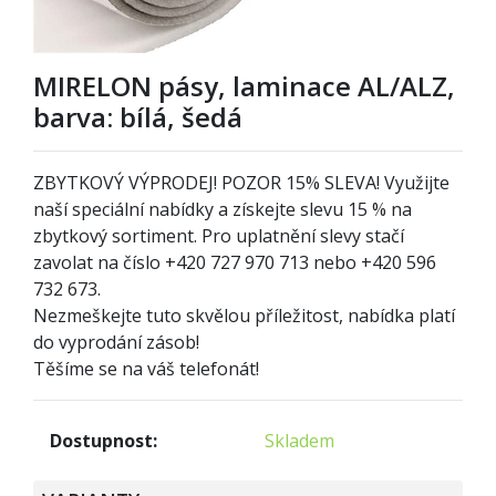
MIRELON pásy, laminace AL/ALZ,
barva: bílá, šedá
ZBYTKOVÝ VÝPRODEJ! POZOR
1
5% SLEVA! Využijte
naší speciální nabídky a získejte slevu 15 % na
zbytkový sortiment. Pro uplatnění slevy stačí
zavolat na číslo +420 727 970 713 nebo +420 596
732 673.
Nezmeškejte tuto skvělou příležitost, nabídka platí
do vyprodání zásob!
Těšíme se na váš telefonát!
Dostupnost:
Skladem