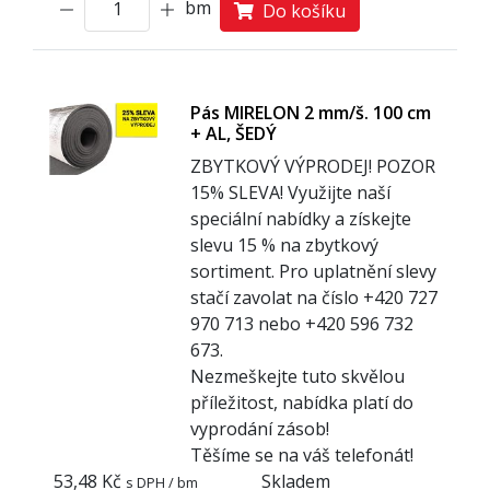
bm
Do košíku
Pás MIRELON 2 mm/š. 100 cm
+ AL, ŠEDÝ
ZBYTKOVÝ VÝPRODEJ! POZOR
1
5% SLEVA! Využijte naší
speciální nabídky a získejte
slevu 15 % na zbytkový
sortiment. Pro uplatnění slevy
stačí zavolat na číslo +420 727
970 713 nebo +420 596 732
673.
Nezmeškejte tuto skvělou
příležitost, nabídka platí do
vyprodání zásob!
Těšíme se na váš telefonát!
53,48 Kč
Skladem
s DPH / bm