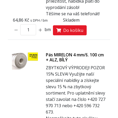
příležitost, nabídka platí do
vyprodání zásob!
Těšíme se na váš telefonát!
64,86 Kč
Skladem
s DPH / bm
bm
Do košíku
Pás MIRELON 4 mm/š. 100 cm
+ ALZ, BÍLÝ
ZBYTKOVÝ VÝPRODEJ! POZOR
1
5% SLEVA! Využijte naší
speciální nabídky a získejte
slevu 15 % na zbytkový
sortiment. Pro uplatnění slevy
stačí zavolat na číslo +420 727
970 713 nebo +420 596 732
673.