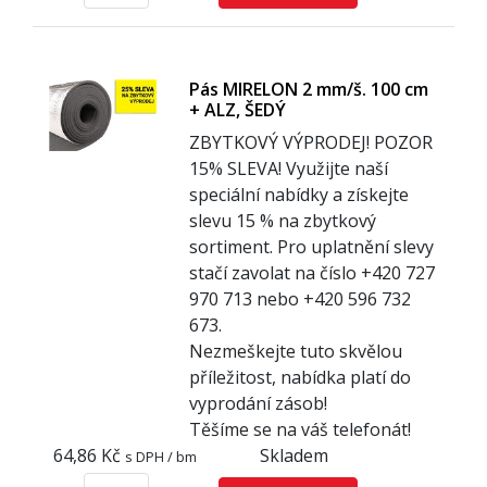
Pás MIRELON 2 mm/š. 100 cm
+ ALZ, ŠEDÝ
ZBYTKOVÝ VÝPRODEJ! POZOR
1
5% SLEVA! Využijte naší
speciální nabídky a získejte
slevu 15 % na zbytkový
sortiment. Pro uplatnění slevy
stačí zavolat na číslo +420 727
970 713 nebo +420 596 732
673.
Nezmeškejte tuto skvělou
příležitost, nabídka platí do
vyprodání zásob!
Těšíme se na váš telefonát!
64,86 Kč
Skladem
s DPH / bm