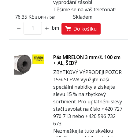
vyprodání zásob!
Těšíme se na váš telefonát!
76,35 Kč
Skladem
s DPH / bm
bm
Do košíku
Pás MIRELON 3 mm/š. 100 cm
+ AL, ŠEDÝ
ZBYTKOVÝ VÝPRODEJ! POZOR
1
5% SLEVA! Využijte naší
speciální nabídky a získejte
slevu 15 % na zbytkový
sortiment. Pro uplatnění slevy
stačí zavolat na číslo +420 727
970 713 nebo +420 596 732
673.
Nezmeškejte tuto skvělou