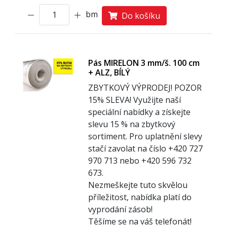
bm
Do košíku
Pás MIRELON 3 mm/š. 100 cm
+ ALZ, BÍLÝ
ZBYTKOVÝ VÝPRODEJ! POZOR
1
5% SLEVA! Využijte naší
speciální nabídky a získejte
slevu 15 % na zbytkový
sortiment. Pro uplatnění slevy
stačí zavolat na číslo +420 727
970 713 nebo +420 596 732
673.
Nezmeškejte tuto skvělou
příležitost, nabídka platí do
vyprodání zásob!
Těšíme se na váš telefonát!