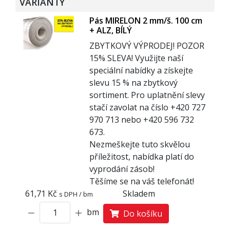
VARIANTY
Pás MIRELON 2 mm/š. 100 cm
+ ALZ, BÍLÝ
ZBYTKOVÝ VÝPRODEJ! POZOR
1
5% SLEVA! Využijte naší
speciální nabídky a získejte
slevu 15 % na zbytkový
sortiment. Pro uplatnění slevy
stačí zavolat na číslo +420 727
970 713 nebo +420 596 732
673.
Nezmeškejte tuto skvělou
příležitost, nabídka platí do
vyprodání zásob!
Těšíme se na váš telefonát!
61,71 Kč
Skladem
s DPH / bm
bm
Do košíku