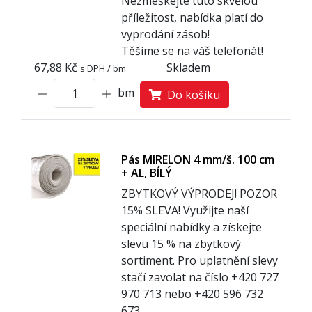
Nezmeškejte tuto skvělou
příležitost, nabídka platí do
vyprodání zásob!
Těšíme se na váš telefonát!
67,88 Kč
Skladem
s DPH / bm
bm
Do košíku
Pás MIRELON 4 mm/š. 100 cm
+ AL, BÍLÝ
ZBYTKOVÝ VÝPRODEJ! POZOR
1
5% SLEVA! Využijte naší
speciální nabídky a získejte
slevu 15 % na zbytkový
sortiment. Pro uplatnění slevy
stačí zavolat na číslo +420 727
970 713 nebo +420 596 732
673.