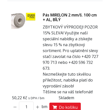
Pás MIRELON 2 mm/š. 100 cm
+ AL, BÍLÝ
ZBYTKOVÝ VÝPRODEJ! POZOR
1
5% SLEVA! Využijte naší
speciální nabídky a získejte
slevu 15 % na zbytkový
sortiment. Pro uplatnění slevy
stačí zavolat na číslo +420 727
970 713 nebo +420 596 732
673.
Nezmeškejte tuto skvělou
příležitost, nabídka platí do
vyprodání zásob!
Těšíme se na váš telefonát!
50,22 Kč
Skladem
s DPH / bm
bm
Do košíku