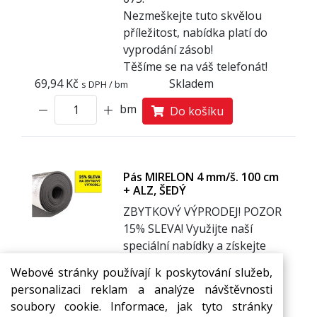
Nezmeškejte tuto skvělou
příležitost, nabídka platí do
vyprodání zásob!
Těšíme se na váš telefonát!
69,94 Kč
Skladem
s DPH / bm
bm
Do košíku
Pás MIRELON 4 mm/š. 100 cm
+ ALZ, ŠEDÝ
ZBYTKOVÝ VÝPRODEJ! POZOR
1
5% SLEVA! Využijte naší
speciální nabídky a získejte
slevu 15 % na zbytkový
Webové stránky používají k poskytování služeb,
sortiment. Pro uplatnění slevy
personalizaci reklam a analýze návštěvnosti
stačí zavolat na číslo +420 727
soubory cookie. Informace, jak tyto stránky
970 713 nebo +420 596 732