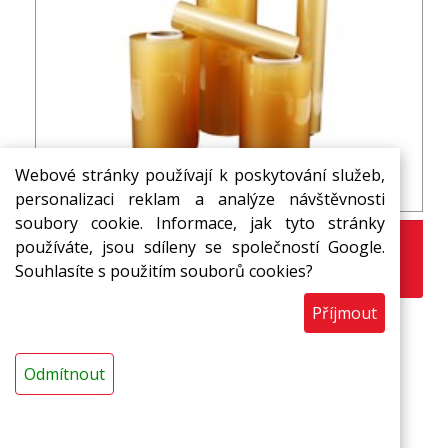
Webové stránky používají k poskytování služeb,
PVC fólie 500 mm*1500 m*8 my D-76 RUČNÍ
personalizaci reklam a analýze návštěvnosti
soubory cookie. Informace, jak tyto stránky
1 044,23 Kč
s DPH / ks
používáte, jsou sdíleny se společností Google.
Souhlasíte s použitím souborů cookies?
ks
Příjmout
Odmítnout
Přihlašte se k odběru novinek ze