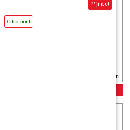
Příjmout
Odmítnout
Trubice MIRELON POLAR vnitřní průměr 40 mm
Více variant >>