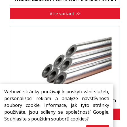
Více variant >>
Webové stránky používají k poskytování služeb,
personalizaci reklam a analýze návštěvnosti
Trubice MIRELON POLAR vnitřní průměr 35 mm
soubory cookie. Informace, jak tyto stránky
používáte, jsou sdíleny se společností Google.
Více variant >>
Souhlasíte s použitím souborů cookies?