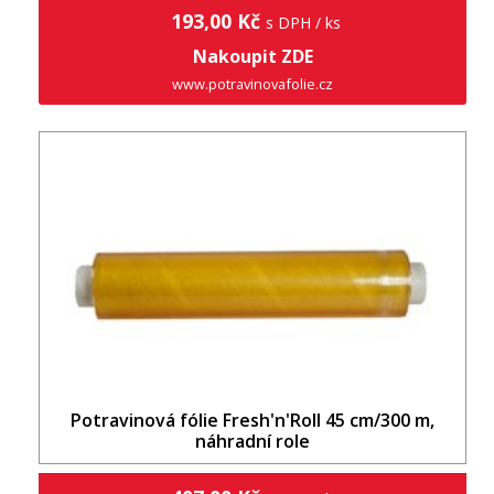
193,00 Kč
s DPH / ks
Nakoupit ZDE
www.potravinovafolie.cz
Potravinová fólie Fresh'n'Roll 45 cm/300 m,
náhradní role