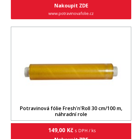
Nakoupit ZDE
www.potravinovafolie.cz
Potravinová fólie Fresh'n'Roll 30 cm/100 m,
náhradní role
149,00 Kč
s DPH / ks