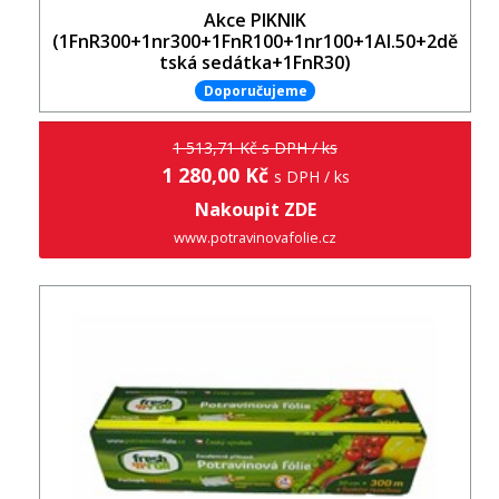
Akce PIKNIK
(1FnR300+1nr300+1FnR100+1nr100+1Al.50+2dě
tská sedátka+1FnR30)
Doporučujeme
1 513,71 Kč s DPH / ks
1 280,00 Kč
s DPH / ks
Nakoupit ZDE
www.potravinovafolie.cz