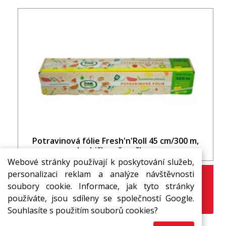
Potravinová fólie Fresh'n'Roll 45 cm/300 m,
krabička s řezačkou
Webové stránky používají k poskytování služeb,
personalizaci reklam a analýze návštěvnosti
444,00 Kč
s DPH / ks
soubory cookie. Informace, jak tyto stránky
Nakoupit ZDE
používáte, jsou sdíleny se společností Google.
www.potravinovafolie.cz
Souhlasíte s použitím souborů cookies?