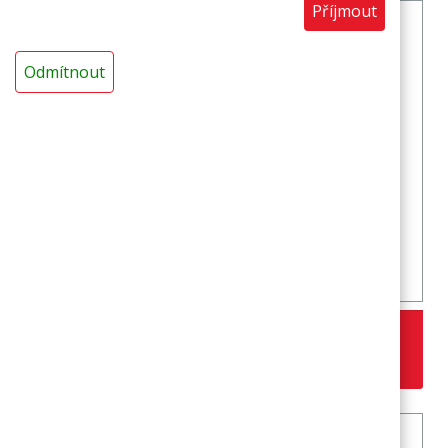
Příjmout
Odmítnout
Plovací nudle MIRELON průměr 70 mm,délka
180cm (10+1)
125,24 Kč
s DPH / ks
ks