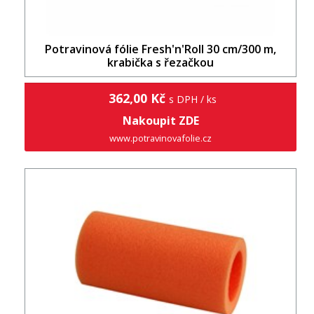
Potravinová fólie Fresh'n'Roll 30 cm/300 m,
krabička s řezačkou
362,00 Kč
s DPH / ks
Nakoupit ZDE
www.potravinovafolie.cz