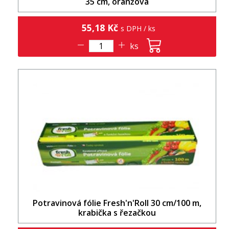
35 cm, oranžová
55,18 Kč
s DPH / ks
ks
Potravinová fólie Fresh'n'Roll 30 cm/100 m,
krabička s řezačkou