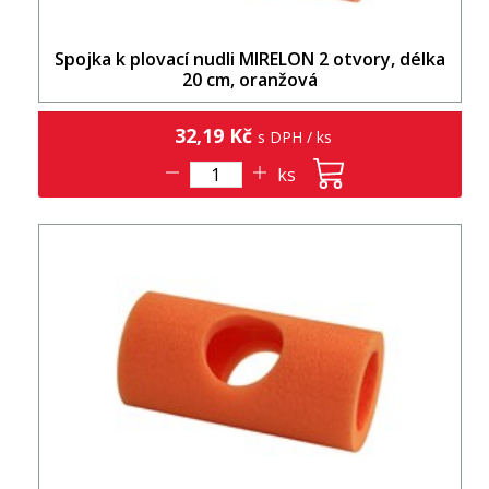
Spojka k plovací nudli MIRELON 2 otvory, délka
20 cm, oranžová
32,19 Kč
s DPH / ks
ks