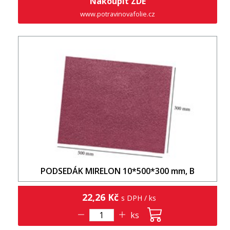
Nakoupit ZDE
www.potravinovafolie.cz
PODSEDÁK MIRELON 10*500*300 mm, B
22,26 Kč
s DPH / ks
ks