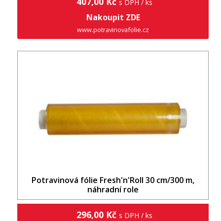
407,00 Kč
s DPH / ks
Nakoupit ZDE
www.potravinovafolie.cz
Potravinová fólie Fresh'n'Roll 30 cm/300 m,
náhradní role
296,00 Kč
s DPH / ks