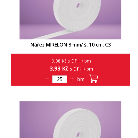
Nářez MIRELON 8 mm/ š. 10 cm, C3
9,08 Kč s DPH / bm
3,93 Kč
s DPH / bm
bm