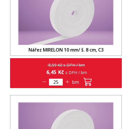
Nářez MIRELON 10 mm/ š. 8 cm, C3
8,59 Kč s DPH / bm
6,45 Kč
s DPH / bm
bm