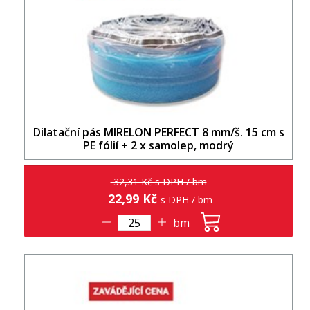
Dilatační pás MIRELON PERFECT 8 mm/š. 15 cm s
PE fólií + 2 x samolep, modrý
32,31 Kč s DPH / bm
22,99 Kč
s DPH / bm
bm