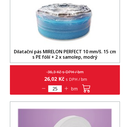
Dilatační pás MIRELON PERFECT 10 mm/š. 15 cm
s PE fólií + 2 x samolep, modrý
36,3 Kč s DPH / bm
26,02 Kč
s DPH / bm
bm