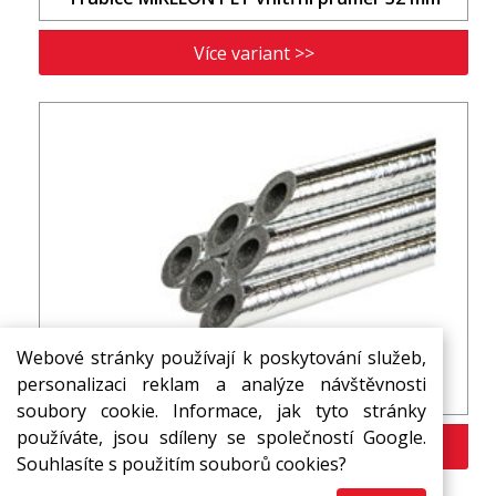
Více variant >>
Webové stránky používají k poskytování služeb,
personalizaci reklam a analýze návštěvnosti
Trubice MIRELON PET vnitřní průměr 35 mm
soubory cookie. Informace, jak tyto stránky
používáte, jsou sdíleny se společností Google.
Více variant >>
Souhlasíte s použitím souborů cookies?