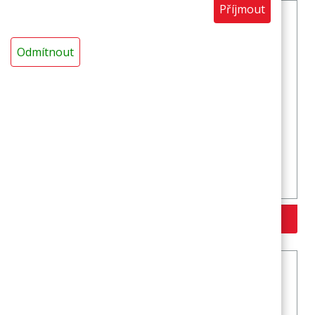
Příjmout
Odmítnout
Trubice MIRELON PET vnitřní průměr 40 mm
Více variant >>